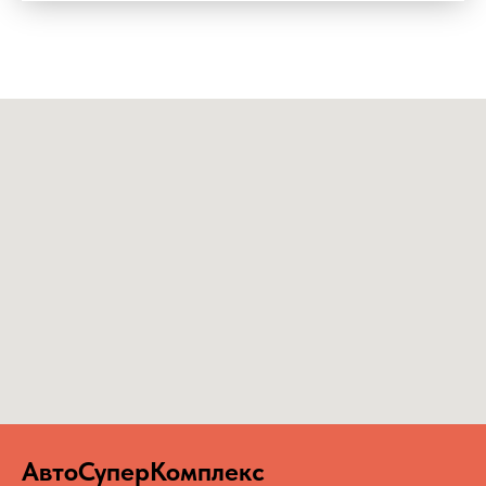
АвтоСуперКомплекс