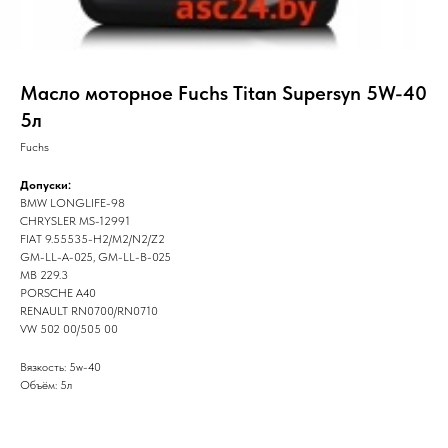
Масло моторное Fuchs Titan Supersyn 5W-40
5л
Fuchs
Допуски:
BMW LONGLIFE-98
CHRYSLER MS-12991
FIAT 9.55535-H2/M2/N2/Z2
GM-LL-A-025, GM-LL-B-025
MB 229.3
PORSCHE A40
RENAULT RN0700/RN0710
VW 502 00/505 00
Вязкость: 5w-40
Объём: 5л