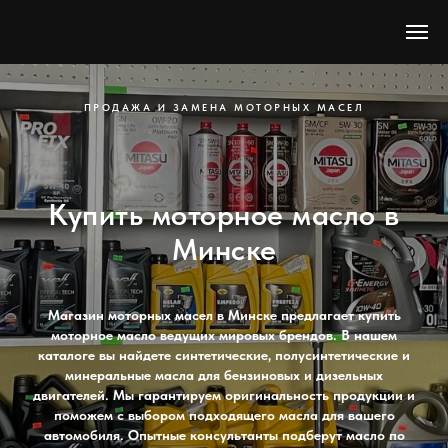
ПРОДАЖА И ЗАМЕНА МОТОРНЫХ МАСЕЛ
Купить моторное масло в
Минске
Магазин моторных масел в Минске предлагает купить
моторное масло ведущих мировых брендов. В нашем
каталоге вы найдете синтетические, полусинтетические и
минеральные масла для бензиновых и дизельных
двигателей. Мы гарантируем оригинальность продукции и
поможем с выбором подходящего масла для вашего
автомобиля. Опытные консультанты подберут масло по