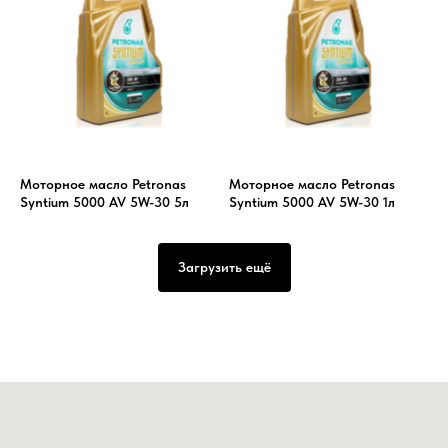
Моторное масло Petronas
Моторное масло Petronas
Syntium 5000 AV 5W-30 5л
Syntium 5000 AV 5W-30 1л
Загрузить ещё