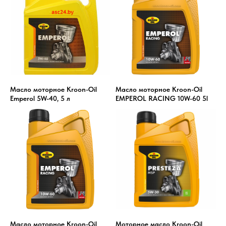
Масло моторное Kroon-Oil
Масло моторное Kroon-Oil
Emperol 5W-40, 5 л
EMPEROL RACING 10W-60 5l
Масло моторное Kroon-Oil
Моторное масло Kroon-Oil