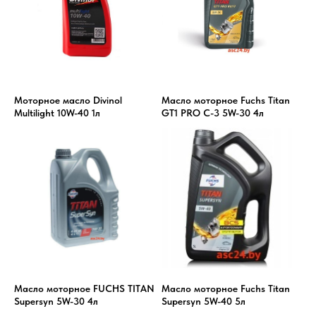
Моторное масло Divinol
Масло моторное Fuchs Titan
Multilight 10W-40 1л
GT1 PRO C-3 5W-30 4л
Масло моторное FUCHS TITAN
Масло моторное Fuchs Titan
Supersyn 5W-30 4л
Supersyn 5W-40 5л