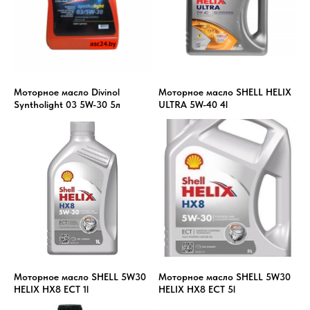
Моторное масло Divinol
Моторное масло SHELL HELIX
Syntholight 03 5W-30 5л
ULTRA 5W-40 4l
Моторное масло SHELL 5W30
Моторное масло SHELL 5W30
HELIX HX8 ECT 1l
HELIX HX8 ECT 5l