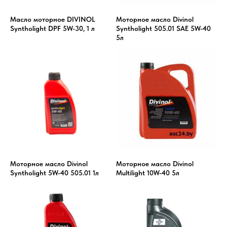
Масло моторное DIVINOL
Моторное масло Divinol
Syntholight DPF 5W-30, 1 л
Syntholight 505.01 SAE 5W-40
5л
Моторное масло Divinol
Моторное масло Divinol
Syntholight 5W-40 505.01 1л
Multilight 10W-40 5л