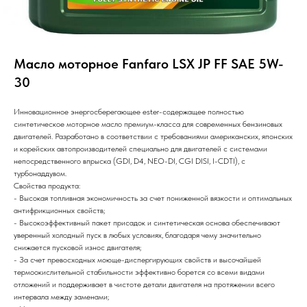
Масло моторное Fanfaro LSX JP FF SAE 5W-
30
Инновационное энергосберегающее ester-содержащее полностью
синтетическое моторное масло премиум-класса для современных бензиновых
двигателей. Разработано в соответствии с требованиями американских, японских
и корейских автопроизводителей специально для двигателей с системами
непосредственного впрыска (GDI, D4, NEO-DI, CGI DISI, I-CDTI), с
турбонаддувом.
Свойства продукта:
- Высокая топливная экономичность за счет пониженной вязкости и оптимальных
антифрикционных свойств;
- Высокоэффективный пакет присадок и синтетическая основа обеспечивают
уверенный холодный пуск в любых условиях, благодаря чему значительно
снижается пусковой износ двигателя;
- За счет превосходных моюще-диспергирующих свойств и высочайшей
термоокислительной стабильности эффективно борется со всеми видами
отложений и поддерживает в чистоте детали двигателя на протяжении всего
интервала между заменами;