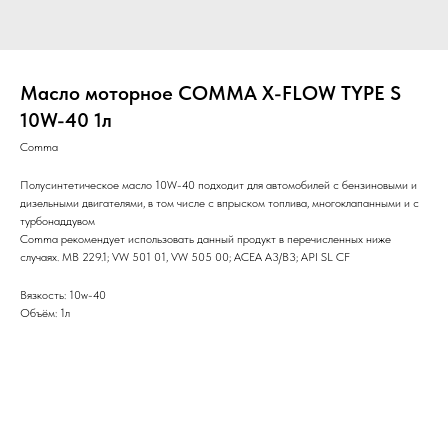
Масло моторное COMMA X-FLOW TYPE S
10W-40 1л
Comma
Полусинтетическое масло 10W-40 подходит для автомобилей с бензиновыми и
дизельными двигателями, в том числе с впрыском топлива, многоклапанными и с
турбонаддувом
Comma рекомендует использовать данный продукт в перечисленных ниже
случаях. MB 229.1; VW 501 01, VW 505 00; ACEA A3/B3; API SL CF
Вязкость: 10w-40
Объём: 1л