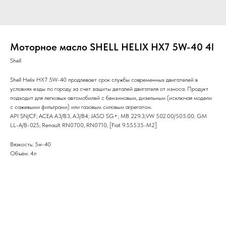
Моторное масло SHELL HELIX HX7 5W-40 4l
Shell
Shell Helix HX7 5W-40 продлевает срок службы современных двигателей в
условиях езды по городу за счет защиты деталей двигателя от износа. Продукт
подходит для легковых автомобилей с бензиновым, дизельным (исключая модели
с сажевыми фильтрами) или газовым силовым агрегатом.
API SN/CF; ACEA A3/B3, A3/B4; JASO SG+; MB 229.3;VW 502.00/505.00; GM
LL-A/B-025; Renault RN0700, RN0710; [Fiat 9.55535-M2]
Вязкость: 5w-40
Объём: 4л