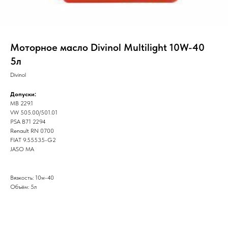
Моторное масло Divinol Multilight 10W-40
5л
Divinol
Допуски:
MB 229.1
VW 505.00/501.01
PSA B71 2294
Renault RN 0700
FIAT 9.55535-G2
JASO MA
Вязкость: 10w-40
Объём: 5л