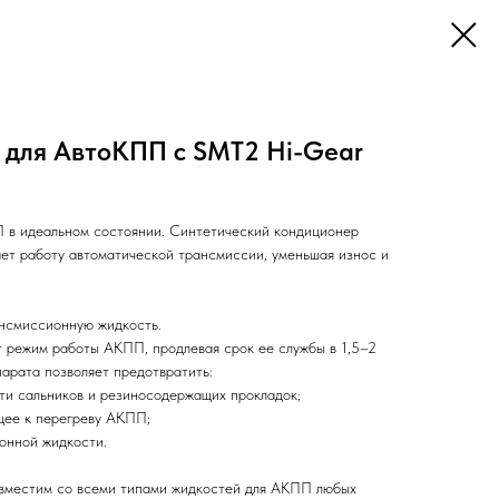
г для АвтоКПП с SMT2 Hi-Gear
в идеальном состоянии. Синтетический кондиционер
ет работу автоматической трансмиссии, уменьшая износ и
ансмиссионную жидкость.
 режим работы АКПП, продлевая срок ее службы в 1,5–2
арата позволяет предотвратить:
ти сальников и резиносодержащих прокладок;
щее к перегреву АКПП;
онной жидкости.
вместим со всеми типами жидкостей для АКПП любых