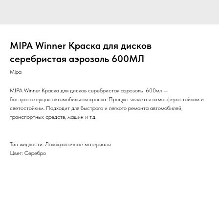
MIPA Winner Краска для дисков
серебристая аэрозоль 600МЛ
Mipa
MIPA Winner Краска для дисков серебристая аэрозоль 600мл —
быстросохнущая автомобильная краска. Продукт является атмосферостойким и
светостойким. Подходит для быстрого и легкого ремонта автомобилей,
транспортных средств, машин и т.д.
Тип жидкости: Лакокрасочные материалы
Цвет: Серебро