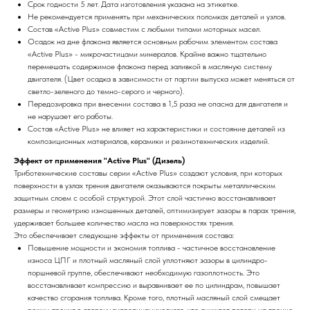
Срок годности 5 лет. Дата изготовления указана на этикетке.
Не рекомендуется применять при механических поломках деталей и узлов.
Состав «Active Plus» совместим с любыми типами моторных масел.
Осадок на дне флакона является основным рабочим элементом состава
«Active Plus» - микрочастицами минералов. Крайне важно тщательно
перемешать содержимое флакона перед заливкой в масляную систему
двигателя. (Цвет осадка в зависимости от партии выпуска может меняться от
светло-зеленого до темно-серого и черного).
Передозировка при внесении состава в 1,5 раза не опасна для двигателя и
не нарушает его работы.
Состав «Active Plus» не влияет на характеристики и состояние деталей из
композиционных материалов, керамики и резинотехнических изделий.
Эффект от применения "Active Plus" (Дизель)
Триботехнические составы серии «Active Plus» создают условия, при которых
поверхности в узлах трения двигателя оказываются покрыты металлическим
защитным слоем с особой структурой. Этот слой частично восстанавливает
размеры и геометрию изношенных деталей, оптимизирует зазоры в парах трения,
удерживает большее количество масла на поверхностях трения.
Это обеспечивает следующие эффекты от применения состава:
Повышение мощности и экономия топлива - частичное восстановление
износа ЦПГ и плотный масляный слой уплотняют зазоры в цилиндро-
поршневой группе, обеспечивают необходимую газоплотность. Это
восстанавливает компрессию и выравнивает ее по цилиндрам, повышает
качество сгорания топлива. Кроме того, плотный масляный слой смещает