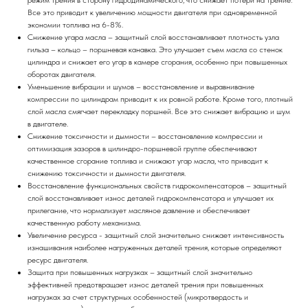
режим трения в сторону гидродинамического, что снижает потери на трение.
Все это приводит к увеличению мощности двигателя при одновременной
экономии топлива на 6-8%.
Снижение угара масла – защитный слой восстанавливает плотность узла
гильза – кольцо – поршневая канавка. Это улучшает съем масла со стенок
цилиндра и снижает его угар в камере сгорания, особенно при повышенных
оборотах двигателя.
Уменьшение вибрации и шумов – восстановление и выравнивание
компрессии по цилиндрам приводит к их ровной работе. Кроме того, плотный
слой масла смягчает перекладку поршней. Все это снижает вибрацию и шум
в двигателе.
Снижение токсичности и дымности – восстановление компрессии и
оптимизация зазоров в цилиндро-поршневой группе обеспечивают
качественное сгорание топлива и снижают угар масла, что приводит к
снижению токсичности и дымности двигателя.
Восстановление функциональных свойств гидрокомпенсаторов – защитный
слой восстанавливает износ деталей гидрокомпенсатора и улучшает их
прилегание, что нормализует масляное давление и обеспечивает
качественную работу механизма.
Увеличение ресурса - защитный слой значительно снижает интенсивность
изнашивания наиболее нагруженных деталей трения, которые определяют
ресурс двигателя.
Защита при повышенных нагрузках – защитный слой значительно
эффективней предотвращает износ деталей трения при повышенных
нагрузках за счет структурных особенностей (микротвердость и