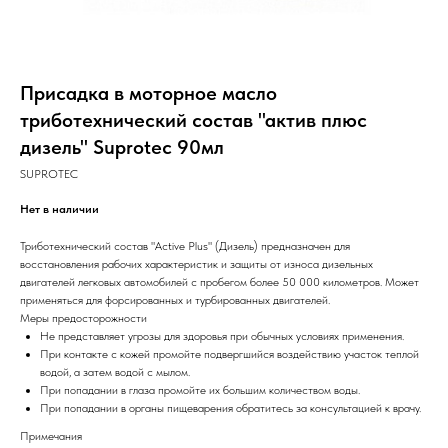
Присадка в моторное масло
триботехнический состав "актив плюс
дизель" Suprotec 90мл
SUPROTEC
Нет в наличии
Триботехнический состав "Active Plus" (Дизель) предназначен для
восстановления рабочих характеристик и защиты от износа дизельных
двигателей легковых автомобилей с пробегом более 50 000 километров. Может
применяться для форсированных и турбированных двигателей.
Меры предосторожности
Не представляет угрозы для здоровья при обычных условиях применения.
При контакте с кожей промойте подвергшийся воздействию участок теплой
водой, а затем водой с мылом.
При попадании в глаза промойте их большим количеством воды.
При попадании в органы пищеварения обратитесь за консультацией к врачу.
Примечания