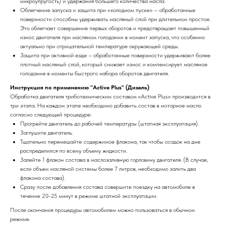
микроупругость) и удержания большего количества масла.
Облегчение запуска и защита при «холодном пуске» – обработанные
поверхности способны удерживать масляный слой при длительном простое.
Это облегчает совершение первых оборотов и предотвращает повышенный
износ двигателя при масляном голодании в момент запуска, что особенно
актуально при отрицательной температуре окружающей среды.
Защита при активной езде – обработанные поверхности удерживают более
плотный масляный слой, который снижает износ и компенсирует масляное
голодание в моменты быстрого набора оборотов двигателя.
Инструкция по применению "Active Plus" (Дизель)
Обработка двигателя триботехническим составом «Active Plus» производится в
три этапа. На каждом этапе необходимо добавить состав в моторное масло
согласно следующей процедуре:
Прогрейте двигатель до рабочей температуры (штатная эксплуатация).
Заглушите двигатель.
Тщательно перемешайте содержимое флакона, так чтобы осадок на дне
распределился по всему объему жидкости.
Залейте 1 флакон состава в маслозаливную горловину двигателя. (В случае,
если объем масляной системы более 7 литров, необходимо залить два
флакона состава).
Сразу после добавления состава совершите поездку на автомобиле в
течение 20-25 минут в режиме штатной эксплуатации.
После окончания процедуры автомобилем можно пользоваться в обычном
режиме.