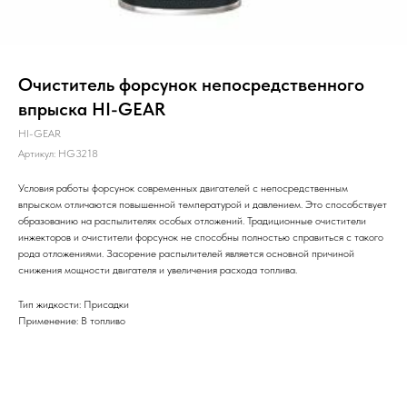
Очиститель форсунок непосредственного
впрыска HI-GEAR
HI-GEAR
Артикул:
HG3218
Условия работы форсунок современных двигателей с непосредственным
впрыском отличаются ‎повышенной температурой и давлением. Это способствует
образованию на распылителях особых ‎отложений. Традиционные очистители
инжекторов и очистители форсунок не способны полностью ‎справиться с такого
рода отложениями. Засорение распылителей является основной причиной
‎снижения мощности двигателя и увеличения расхода топлива.
Тип жидкости: Присадки
Применение: В топливо