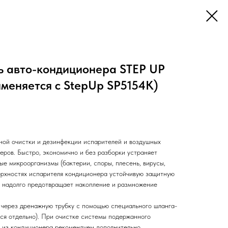
ь авто-кондиционера STEP UP
именяется с StepUp SP5154K)
ной очистки и дезинфекции испарителей и воздушных
еров. Быстро, экономично и без разборки устраняет
е микроорганизмы (бактерии, споры, плесень, вирусы,
верхностях испарителя кондиционера устойчивую защитную
 надолго предотвращает накопление и размножение
 через дренажную трубку с помощью специального шланга-
ся отдельно). При очистке системы подержанного
 из кондиционера рекомендуем дополнительно