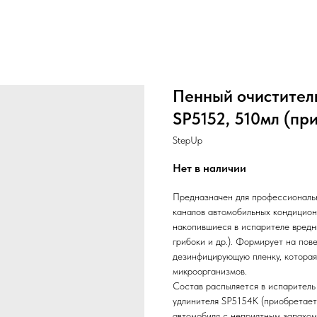
Пенный очистител
SP5152, 510мл (пр
StepUp
Нет в наличии
Предназначен для профессиональ
каналов автомобильных кондицион
накопившиеся в испарителе вредны
грибоки и др.). Формирует на по
дезинфицирующую пленку, которая
микроорганизмов.
Состав распыляется в испаритель
удлинителя SP5154K (приобретает
автомобиля с неприятным запахом