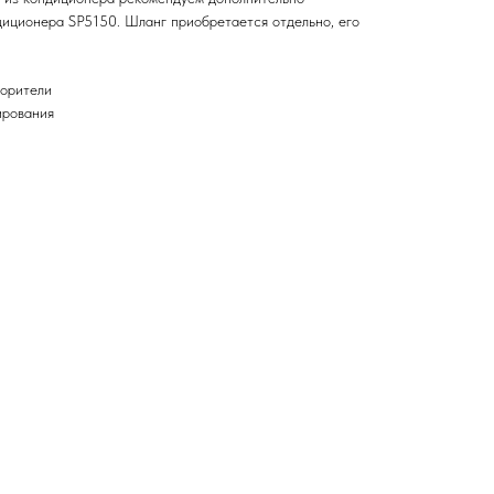
диционера SP5150. Шланг приобретается отдельно, его
ворители
ирования