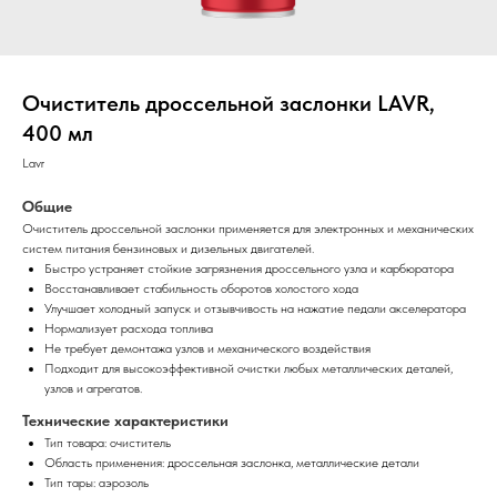
Очиститель дроссельной заслонки LAVR,
400 мл
Lavr
Общие
Очиститель дроссельной заслонки применяется для электронных и механических
систем питания бензиновых и дизельных двигателей.
Быстро устраняет стойкие загрязнения дроссельного узла и карбюратора
Восстанавливает стабильность оборотов холостого хода
Улучшает холодный запуск и отзывчивость на нажатие педали акселератора
Нормализует расхода топлива
Не требует демонтажа узлов и механического воздействия
Подходит для высокоэффективной очистки любых металлических деталей,
узлов и агрегатов.
Технические характеристики
Тип товара: очиститель
Область применения: дроссельная заслонка, металлические детали
Тип тары: аэрозоль