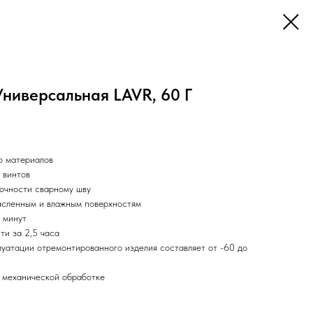
ниверсальная LAVR, 60 Г
о материалов
 винтов
очности сварному шву
асленным и влажным поверхностям
 минут
ти за 2,5 часа
уатации отремонтированного изделия составляет от -60 до
 механической обработке