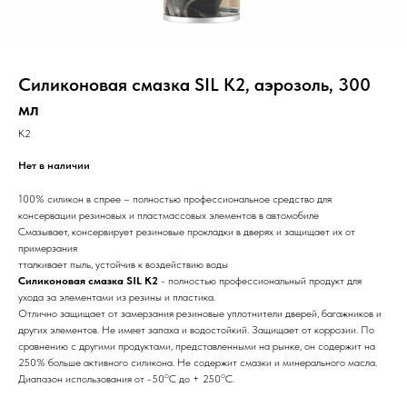
Силиконовая смазка SIL K2, аэрозоль, 300
мл
K2
Нет в наличии
100% силикон в спрее – полностью профессиональное средство для
консервации резиновых и пластмассовых элементов в автомобиле
Смазывает, консервирует резиновые прокладки в дверях и защищает их от
примерзания
тталкивает пыль, устойчив к воздействию воды
Силиконовая смазка SIL K2
- полностью профессиональный продукт для
ухода за элементами из резины и пластика.
Отлично защищает от замерзания резиновые уплотнители дверей, багажников и
других элементов. Не имеет запаха и водостойкий. Защищает от коррозии. По
сравнению с другими продуктами, представленными на рынке, он содержит на
250% больше активного силикона. Не содержит смазки и минерального масла.
o
o
Диапазон использования от -50
C до + 250
C.