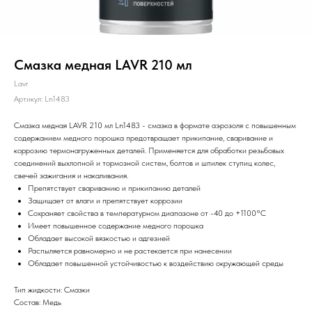
Смазка медная LAVR 210 мл
Lavr
Артикул:
Ln1483
Смазка медная LAVR 210 мл Ln1483 - cмазка в формате аэрозоля с повышенным
содержанием медного порошка предотвращает прикипание, сваривание и
коррозию термонагруженных деталей. Применяется для обработки резьбовых
соединений выхлопной и тормозной систем, болтов и шпилек ступиц колес,
свечей зажигания и накаливания.
Препятствует свариванию и прикипанию деталей
Защищает от влаги и препятствует коррозии
Сохраняет свойства в температурном диапазоне от -40 до +1100°С
Имеет повышенное содержание медного порошка
Обладает высокой вязкостью и адгезией
Распыляется равномерно и не растекается при нанесении
Обладает повышенной устойчивостью к воздействию окружающей среды
Тип жидкости: Смазки
Состав: Медь