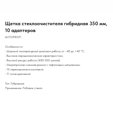
Щетка стеклоочистителя гибридная 350 мм,
10 адаптеров
AUTOPROFI
Особенности:
• Широкий температурный диапазон работы от –40 до +40 °С.
• Высокие аэродинамические характеристики.
• Высокий ресурс работы (480 000 циклов).
• Ультрапрочная сменная резина с тефлоновым напылением.
• 10 переходников в комплекте.
• 11 типов креплений:
Тип: Гибридные
Применение: Лобовое стекло