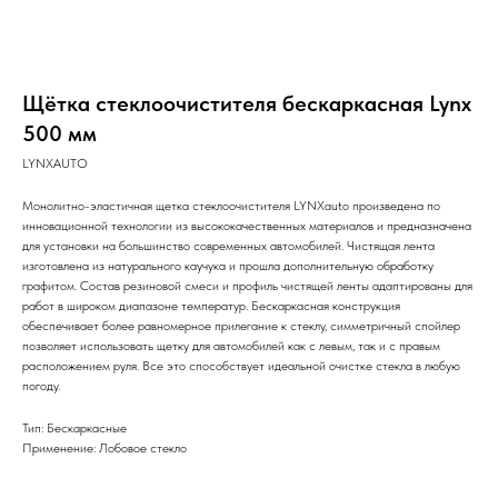
Щётка стеклоочистителя бескаркасная Lynx
500 мм
LYNXAUTO
Монолитно-эластичная щетка стеклоочистителя LYNXauto произведена по
инновационной технологии из высококачественных материалов и предназначена
для установки на большинство современных автомобилей. Чистящая лента
изготовлена из натурального каучука и прошла дополнительную обработку
графитом. Состав резиновой смеси и профиль чистящей ленты адаптированы для
работ в широком диапазоне температур. Бескаркасная конструкция
обеспечивает более равномерное прилегание к стеклу, симметричный спойлер
позволяет использовать щетку для автомобилей как с левым, так и с правым
расположением руля. Все это способствует идеальной очистке стекла в любую
погоду.
Тип: Бескаркасные
Применение: Лобовое стекло