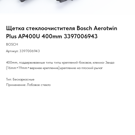
Щетка стеклоочистителя Bosch Aerotwin
Plus AP400U 400mm 3397006943
BOSCH
Артикул:
3397006943
400mm, поддерживаемые типы типы креплений-боковое, клемма-3вида
(16mm+19mm+верхнее крепление),крепление на плоский рычаг
Тип: Бескаркасные
Применение: Лобовое стекло