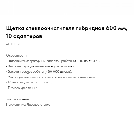
Щетка стеклоочистителя гибридная 600 мм,
10 адаптеров
AUTOPROFI
Особенности:
• Широкий температурный диапазон работы от –40 до +40 °С.
• Высокие аэродинамические характеристики.
• Высокий ресурс работы (480 000 циклов).
• Ультрапрочная сменная резина с тефлоновым напылением.
• 10 переходников в комплекте.
• 11 типов креплений:
Тип: Гибридные
Применение: Лобовое стекло