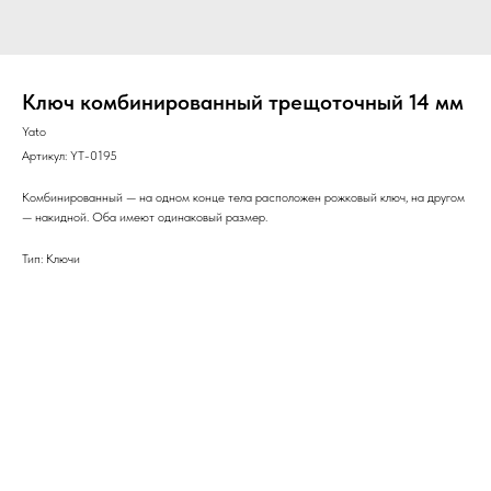
Ключ комбинированный трещоточный 14 мм
Yato
Артикул:
YT-0195
Комбинированный — на одном конце тела расположен рожковый ключ, на другом
— накидной. Оба имеют одинаковый размер.
Тип: Ключи