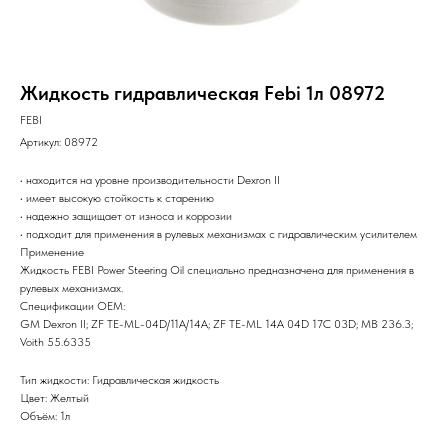
Жидкость гидравлическая Febi 1л 08972
FEBI
Артикул:
08972
• находится на уровне производительности Dexron II
• имеет высокую стойкость к старению
• надежно защищает от износа и коррозии
• подходит для применения в рулевых механизмах с гидравлическим усилителем
Применение
Жидкость FEBI Power Steering Oil специально предназначена для применения в
рулевых механизмах.
Спецификации OEM:
GM Dexron II; ZF TE-ML-04D/11A/14A; ZF TE-ML 14A 04D 17C 03D; MB 236.3;
Voith 55.6335
Тип жидкости: Гидравлическая жидкость
Цвет: Желтый
Объём: 1л