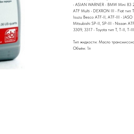
• ASIAN WARNER • BMW Mini 83 22
ATF Multi • DEXRON III • Fiat тип 
Isuzu Besco ATF-II, ATF-III • JASO 
Mitsubishi SP-II, SP-III • Nissan A
3309, 3317 • Toyota тип T, T-II, T-
Тип жидкости: Масло трансмисси
Объём: 1л