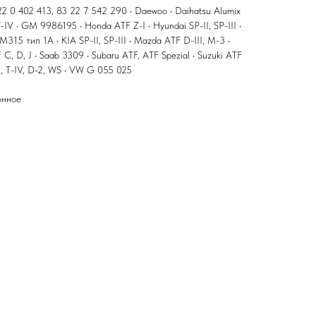
 0 402 413, 83 22 7 542 290 • Daewoo • Daihatsu Alumix
T-IV • GM 9986195 • Honda ATF Z-I • Hyundai SP-II, SP-III •
M315 тип 1A • KIA SP-II, SP-III • Mazda ATF D-III, M-3 •
TF C, D, J • Saab 3309 • Subaru ATF, ATF Spezial • Suzuki ATF
III, T-IV, D-2, WS • VW G 055 025
онное