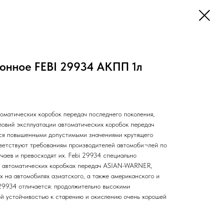
онное FEBI 29934 АКПП 1л
оматических коробок передач последнего поколения,
ловий эксплуатации автоматических коробок передач
тся повышенными допустимыми значениями крутящего
ветствуют требованиям производителей автомоби¬лей по
учаев и превосходят их. Febi 29934 специально
а автоматических коробках передач ASIAN-WARNER,
 на автомобилях азиатского, а также американского и
 29934 отличается: продолжительно высокими
ой устойчивостью к старению и окислению очень хорошей