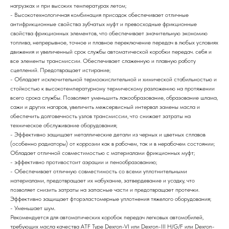
нагрузках и при высоких температурах летом;
- Высокотехнологичная комбинация присадок обеспечивает отличные
антифрикционные свойства зубчатых муфт и превосходные фрикционные
свойства фрикционных элементов, что обеспечивает значительную экономию
топлива, непрерывное, точное и плавное переключение передач в любых условиях
движения и увеличенный срок службы автоматической коробки передач. себя и
все элементы трансмиссии. Обеспечивает слаженную и плавную работу
сцеплений. Предотвращает истирание;
- Обладает исключительной термоокислительной и химической стабильностью и
стойкостью к высокотемпературному термическому разложению на протяжении
всего срока службы. Позволяет уменьшить лакообразование, образование шлама,
сажи и других нагаров, увеличить межсервисный интервал замены масла и
обеспечить долговечность узлов трансмиссии, что снижает затраты на
техническое обслуживание оборудования;
- Эффективно защищает металлические детали из черных и цветных сплавов
(особенно радиаторы) от коррозии как в рабочем, так и в нерабочем состоянии;
Обладает отличной совместимостью с материалами фрикционных муфт;
- эффективно противостоит аэрации и пенообразованию;
- Обеспечивает отличную совместимость со всеми уплотнительными
материалами, предотвращает их набухание, затвердевание и усадку, что
позволяет снизить затраты на запасные части и предотвращает протечки.
Эффективно защищает фторэластомерные уплотнения тяжелого оборудования;
- Уменьшает шум.
Рекомендуется для автоматических коробок передач легковых автомобилей,
требующих масла качества ATF Type Dexron-VI или Dexron-III H/G/F или Dexron-