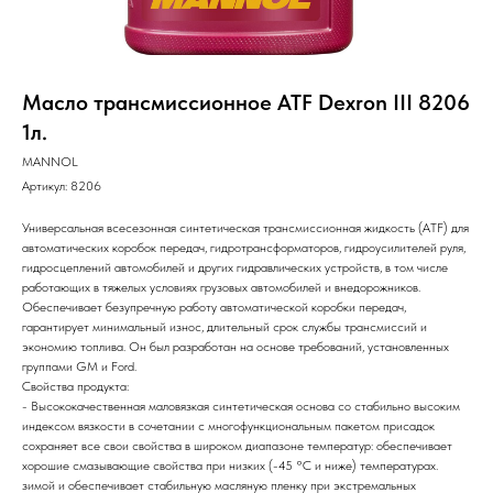
Масло трансмиссионное ATF Dexron III 8206
1л.
MANNOL
Артикул:
8206
Универсальная всесезонная синтетическая трансмиссионная жидкость (ATF) для
автоматических коробок передач, гидротрансформаторов, гидроусилителей руля,
гидросцеплений автомобилей и других гидравлических устройств, в том числе
работающих в тяжелых условиях грузовых автомобилей и внедорожников.
Обеспечивает безупречную работу автоматической коробки передач,
гарантирует минимальный износ, длительный срок службы трансмиссий и
экономию топлива. Он был разработан на основе требований, установленных
группами GM и Ford.
Свойства продукта:
- Высококачественная маловязкая синтетическая основа со стабильно высоким
индексом вязкости в сочетании с многофункциональным пакетом присадок
сохраняет все свои свойства в широком диапазоне температур: обеспечивает
хорошие смазывающие свойства при низких (-45 °С и ниже) температурах.
зимой и обеспечивает стабильную масляную пленку при экстремальных