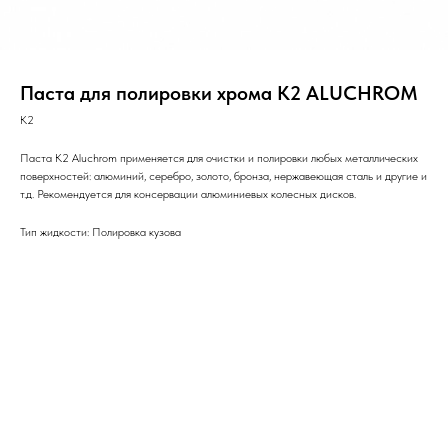
Паста для полировки хрома K2 ALUCHROM
K2
Паста K2 Aluchrom применяется для очистки и полировки любых металлических
поверхностей: алюминий, серебро, золото, бронза, нержавеющая сталь и другие и
т.д. Рекомендуется для консервации алюминиевых колесных дисков.
Тип жидкости: Полировка кузова