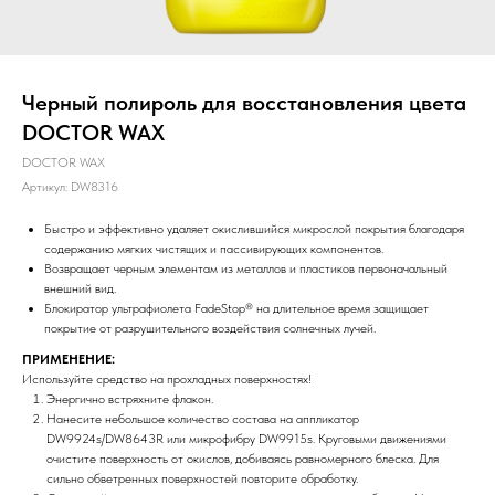
Черный полироль для восстановления цвета
DOCTOR WAX
DOCTOR WAX
Артикул:
DW8316
Быстро и эффективно удаляет окислившийся микрослой покрытия благодаря
содержанию мягких чистящих и пассивирующих компонентов.
Возвращает черным элементам из металлов и пластиков первоначальный
внешний вид.
Блокиратор ультрафиолета FadeStop® на длительное время защищает
покрытие от разрушительного воздействия солнечных лучей.
ПРИМЕНЕНИЕ:
Используйте средство на прохладных поверхностях!
Энергично встряхните флакон.
Нанесите небольшое количество состава на аппликатор
DW9924s/DW8643R или микрофибру DW9915s. Круговыми движениями
очистите поверхность от окислов, добиваясь равномерного блеска. Для
сильно обветренных поверхностей повторите обработку.