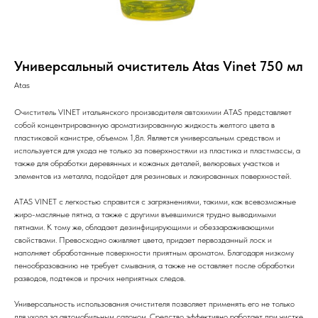
Универсальный очиститель Atas Vinet 750 мл
Atas
Очиститель VINET итальянского производителя автохимии ATAS представляет
собой концентрированную ароматизированную жидкость желтого цвета в
пластиковой канистре, объемом 1,8л. Является универсальным средством и
используется для ухода не только за поверхностями из пластика и пластмассы, а
также для обработки деревянных и кожаных деталей, велюровых участков и
элементов из металла, подойдет для резиновых и лакированных поверхностей.
ATAS VINET с легкостью справится с загрязнениями, такими, как всевозможные
жиро-масляные пятна, а также с другими въевшимися трудно выводимыми
пятнами. К тому же, обладает дезинфицирующими и обеззараживающими
свойствами. Превосходно оживляет цвета, придает первозданный лоск и
наполняет обработанные поверхности приятным ароматом. Благодаря низкому
пенообразованию не требует смывания, а также не оставляет после обработки
разводов, подтеков и прочих неприятных следов.
Универсальность использования очистителя позволяет применять его не только
для ухода за автомобильным салоном. Средство эффективно работает при чистке