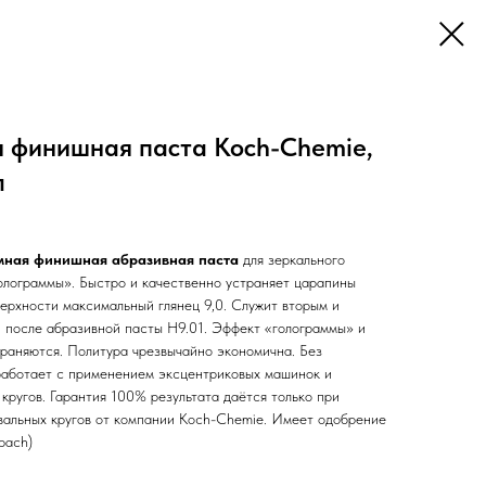
 финишная паста Koch-Chemie,
л
ммная финишная абразивная паста
для зеркального
олограммы». Быстро и качественно устраняет царапины
ерхности максимальный глянец 9,0. Служит вторым и
 после абразивной пасты H9.01. Эффект «голограммы» и
раняются. Политура чрезвычайно экономична. Без
работает с применением эксцентриковых машинок и
кругов. Гарантия 100% результата даётся только при
вальных кругов от компании Koch-Chemie. Имеет одобрение
bach)