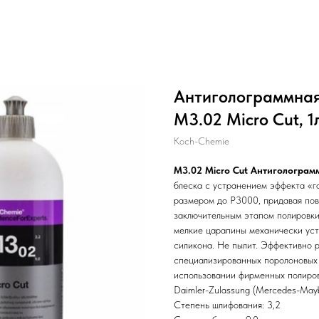
Антиголограммная
M3.02 Micro Cut, 1
Koch-Chemie
M3.02 Micro Cut Антигологра
блеска с устранением эффекта «г
размером до P3000, придавая пов
заключительным этапом полировки
мелкие царапины механически уст
силикона. Не пылит. Эффективно 
специализированных поролоновых 
использовании фирменных полиро
Daimler-Zulassung (Mercedes-May
Степень шлифования: 3,2