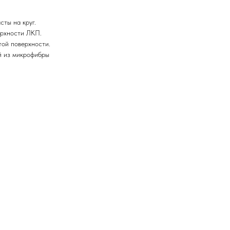
ты на круг.
ерхности ЛКП.
той поверхности.
й из микрофибры