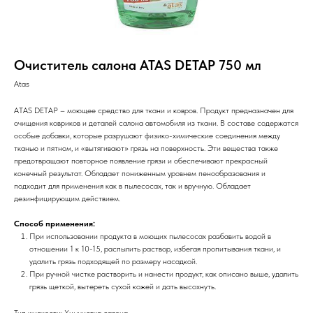
Очиститель салона ATAS DETAP 750 мл
Atas
ATAS DETAP – моющее средство для ткани и ковров. Продукт предназначен для
очищения ковриков и деталей салона автомобиля из ткани. В составе содержатся
особые добавки, которые разрушают физико-химические соединения между
тканью и пятном, и «вытягивают» грязь на поверхность. Эти вещества также
предотвращают повторное появление грязи и обеспечивают прекрасный
конечный результат. Обладает пониженным уровнем пенообразования и
подходит для применения как в пылесосах, так и вручную. Обладает
дезинфицирующим действием.
Способ применения:
При использовании продукта в моющих пылесосах разбавить водой в
отношении 1 к 10-15, распылить раствор, избегая пропитывания ткани, и
удалить грязь подходящей по размеру насадкой.
При ручной чистке растворить и нанести продукт, как описано выше, удалить
грязь щеткой, вытереть сухой кожей и дать высохнуть.