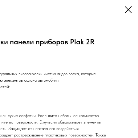
ки панели приборов Plak 2R
уральных экологически чистых видов воска, которые
ю элементов салона автомобиля.
стей:
 или сухие салфетки. Распылите небольшое количество
ите по поверхности. Эмульсия обволакивает элементы
ость. Защищает от негативного воздействия
вращает растрескивание пластиковых поверхностей. Также