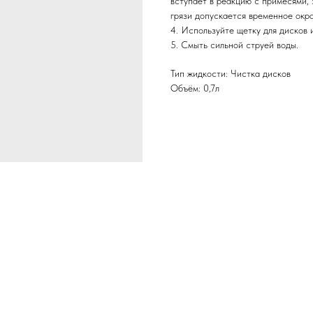
вступает в реакцию с примесями, 
грязи допускается временное окра
4. Используйте щетку для дисков и
5. Смыть сильной струей воды.
Тип жидкости: Чистка дисков
Объём: 0,7л