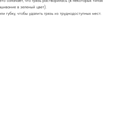
это означает, что грязь растворилась (в некоторых типах
шивание в зеленый цвет).
ли губку, чтобы удалить грязь из труднодоступных мест.