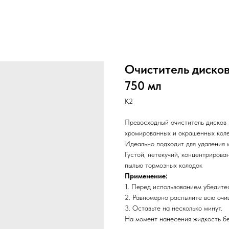
Очиститель диско
750 мл
K2
Превосходный очиститель дисков 
хромированных и окрашенных кол
Идеально подходит для удаления 
Густой, нетекучий, концентрирова
пылью тормозных колодок
Применение:
1. Перед использованием убедитес
2. Равномерно распылите всю очи
3. Оставьте на несколько минут.
На момент нанесения жидкость б