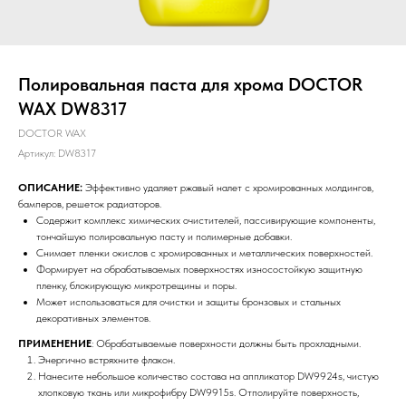
Полировальная паста для хрома DOCTOR
WAX DW8317
DOCTOR WAX
Артикул:
DW8317
ОПИСАНИЕ:
Эффективно удаляет ржавый налет с хромированных молдингов,
бамперов, решеток радиаторов.
Содержит комплекс химических очистителей, пассивирующие компоненты,
тончайшую полировальную пасту и полимерные добавки.
Снимает пленки окислов с хромированных и металлических поверхностей.
Формирует на обрабатываемых поверхностях износостойкую защитную
пленку, блокирующую микротрещины и поры.
Может использоваться для очистки и защиты бронзовых и стальных
декоративных элементов.
ПРИМЕНЕНИЕ
: Обрабатываемые поверхности должны быть прохладными.
Энергично встряхните флакон.
Нанесите небольшое количество состава на аппликатор DW9924s, чистую
хлопковую ткань или микрофибру DW9915s. Отполируйте поверхность,