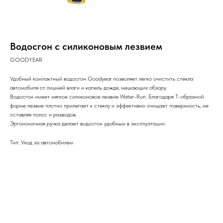
Водосгон с силиконовым лезвием
GOODYEAR
Удобный компактный водосгон Goodyear позволяет легко очистить стекла
автомобиля от лишней влаги и капель дождя, мешающих обзору.
Водосгон имеет мягкое силиконовое лезвие Water-Run. Благодаря Т-образной
форме лезвие плотно прилегает к стеклу и эффективно очищает поверхность, не
оставляя полос и разводов.
Эргономичная ручка делает водосгон удобным в эксплуатации.
Тип: Уход за автомобилем