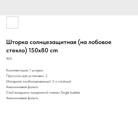
Шторка солнцезащитная (на лобовое
стекло) 150x80 cm
AVS
Комплектация: 1 шторка
Присоски для установки: 2
Материал: комбинированный 3-х слойный:
Алюминиевая фольга
Слой воздушно-пузырчатой пленки Single bubble
Алюминиевая фольга