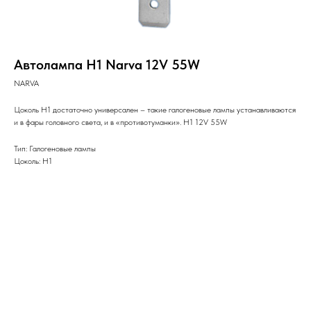
Автолампа H1 Narva 12V 55W
NARVA
Цоколь H1 достаточно универсален – такие галогеновые лампы устанавливаются
и в фары головного света, и в «противотуманки». H1 12V 55W
Тип: Галогеновые лампы
Цоколь: H1