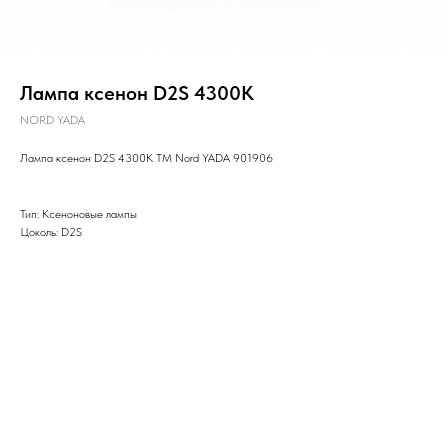
Лампа ксенон D2S 4300K
NORD YADA
Лампа ксенон D2S 4300K TM Nord YADA 901906
Тип: Ксеноновые лампы
Цоколь: D2S