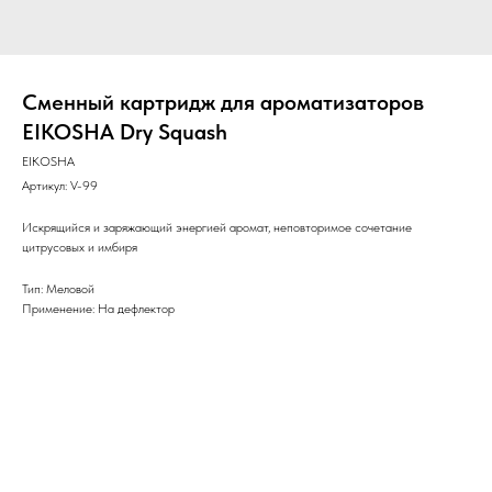
Сменный картридж для ароматизаторов
EIKOSHA Dry Squash
EIKOSHA
Артикул:
V-99
Искрящийся и заряжающий энергией аромат, неповторимое сочетание
цитрусовых и имбиря
Тип: Меловой
Применение: На дефлектор