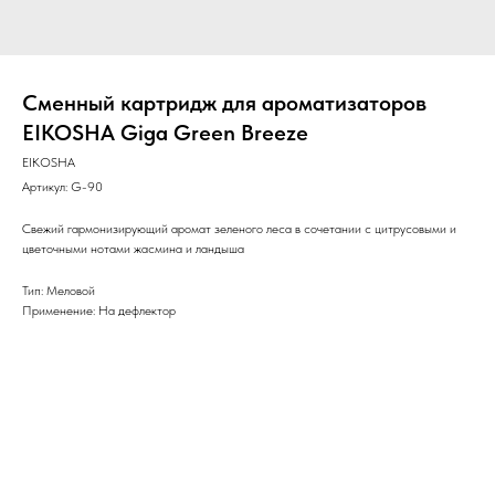
Сменный картридж для ароматизаторов
EIKOSHA Giga Green Breeze
EIKOSHA
Артикул:
G-90
Свежий гармонизирующий аромат зеленого леса в сочетании с цитрусовыми и
цветочными нотами жасмина и ландыша
Тип: Меловой
Применение: На дефлектор